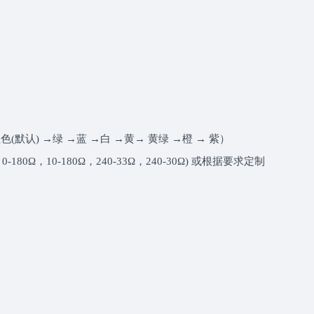
默认) →绿 →蓝 →白 →黄→ 黄绿 →橙 → 紫）
0-180Ω，10-180Ω，240-33Ω，240-30Ω) 或根据要求定制