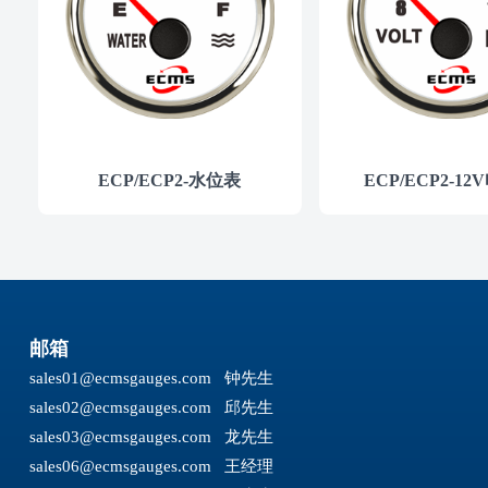
ECP/ECP2-水位表
ECP/ECP2-1
邮箱
sales01@ecmsgauges.com
钟先生
sales02@ecmsgauges.com
邱先生
sales03@ecmsgauges.com
龙先生
sales06@ecmsgauges.com
王经理