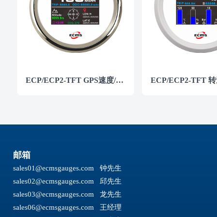
ECP/ECP2-TFT GPS速度/高度仪表
邮箱
sales01@ecmsgauges.com
钟先生
sales02@ecmsgauges.com
邱先生
sales03@ecmsgauges.com
龙先生
sales06@ecmsgauges.com
王经理